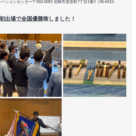
ョンセンター〒660-0083 尼崎市道意町7丁目1番3（06-6415-
初出場で全国優勝
致しました！