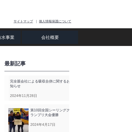
-1531
お問い合わせ
サイトマップ
｜
個人情報保護について
防水事業
会社概要
最新記事
完全親会社による吸収合併に関するお
知らせ
2024年11月28日
第10回全国シーリンググ
ランプリ大会優勝
2024年4月17日