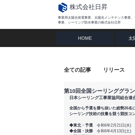
​株式会社日昇
事業用太陽光発電事業、太陽光メンテナンス事業、
事業、シーリング防水事業の株式会社日昇
HOME
太
全ての記事
リリース
第10回全国シーリンググラ
日本シーリング工事業協同組合連
全国から予選を勝ち抜いた総勢26名
シーリング技術の技量を競う競技コ
◆東北・予選
　令和6年2月21日(水)　
◆全国・決勝
　令和6年4月13日(