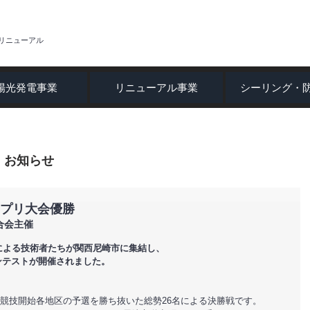
022-396
リニューアル
陽光発電事業
リニューアル事業
シーリング・
お知らせ
ンプリ大会優勝
合会主催
による技術者たちが関西尼崎市に集結し、
ンテストが開催されました。
土)　競技開始各地区の予選を勝ち抜いた総勢26名による決勝戦です。