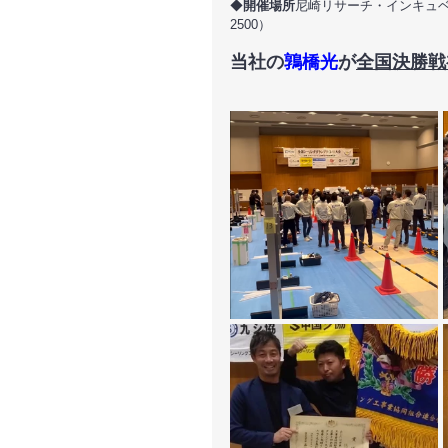
◆
開催場所
尼崎リサーチ・インキュベーシ
2500）
当社の
鶉橋光
が
全国決勝戦