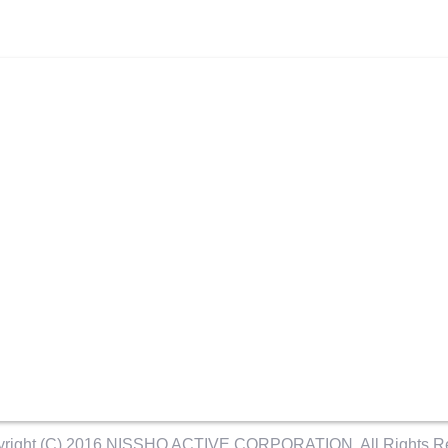
right (C) 2016 NISSHO ACTIVE CORPORATION. All Rights R